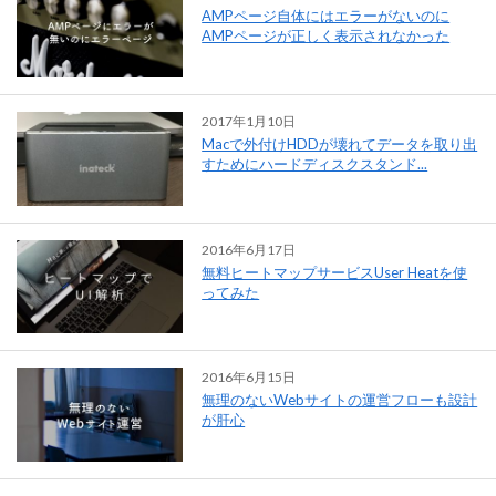
AMPページ自体にはエラーがないのに
AMPページが正しく表示されなかった
2017年1月10日
Macで外付けHDDが壊れてデータを取り出
すためにハードディスクスタンド...
2016年6月17日
無料ヒートマップサービスUser Heatを使
ってみた
2016年6月15日
無理のないWebサイトの運営フローも設計
が肝心