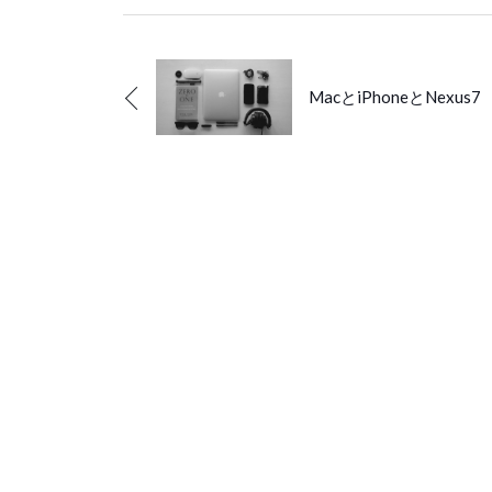
MacとiPhoneとNexus7