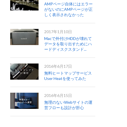
AMPページ自体にはエラー
がないのにAMPページが正
しく表示されなかった
2017年1月10日
Macで外付けHDDが壊れて
データを取り出すためにハ
ードディスクスタンド...
2016年6月17日
無料ヒートマップサービス
User Heatを使ってみた
2016年6月15日
無理のないWebサイトの運
営フローも設計が肝心